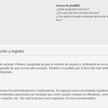
Acerca de phpBB3
¿Quién programó este foro?
¿Por qué este foro no tiene tal cosa?
¿Con quién se puede contactar acerca de ab
foro?
ión y registro
ede suceder. Primero, asegúrate de que tu nombre de usuario y contraseña se encuen
urarte de que no has sido excluído. También es posible que el foro esté mal confi
 reparado.
a toman los administradores y moderadores. En algunos casos necesitarás registrar
contenidos adicionales y/o ventajas que como usuario invitado no difrutarías, com
e usuarios, etc. Tan solo te tomará unos segundos. Es muy recomendable.