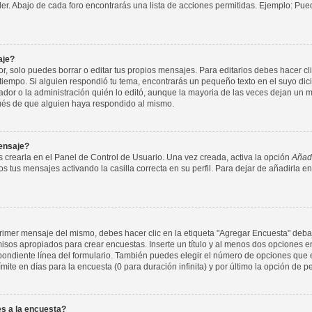
nder. Abajo de cada foro encontrarás una lista de acciones permitidas. Ejemplo: P
aje?
 solo puedes borrar o editar tus propios mensajes. Para editarlos debes hacer cl
 tiempo. Si alguien respondió tu tema, encontrarás un pequeño texto en el suyo di
ador o la administración quién lo editó, aunque la mayoria de las veces dejan un m
ués de que alguien haya respondido al mismo.
ensaje?
 crearla en el Panel de Control de Usuario. Una vez creada, activa la opción
Añadi
s tus mensajes activando la casilla correcta en su perfil. Para dejar de añadirla e
imer mensaje del mismo, debes hacer clic en la etiqueta "Agregar Encuesta" debajo
rmisos apropiados para crear encuestas. Inserte un título y al menos dos opcione
ondiente línea del formulario. También puedes elegir el número de opciones que e
ímite en días para la encuesta (0 para duración infinita) y por último la opción de p
s a la encuesta?