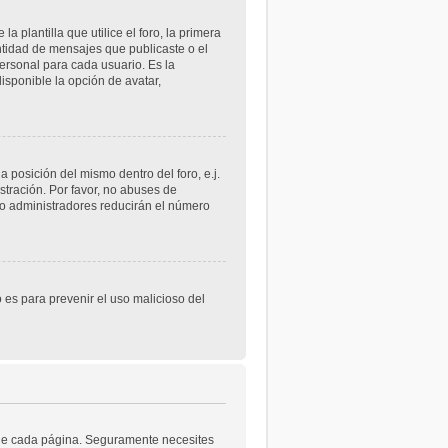
lantilla que utilice el foro, la primera
ntidad de mensajes que publicaste o el
rsonal para cada usuario. Es la
sponible la opción de avatar,
 posición del mismo dentro del foro, e.j.
tración. Por favor, no abuses de
 o administradores reducirán el número
o es para prevenir el uso malicioso del
a de cada página. Seguramente necesites