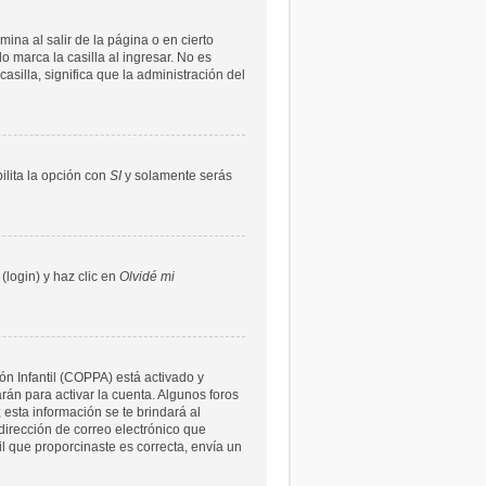
ina al salir de la página o en cierto
 marca la casilla al ingresar. No es
asilla, significa que la administración del
bilita la opción con
SI
y solamente serás
(login) y haz clic en
Olvidé mi
ón Infantil (COPPA) está activado y
rán para activar la cuenta. Algunos foros
 esta información se te brindará al
a dirección de correo electrónico que
il que proporcinaste es correcta, envía un