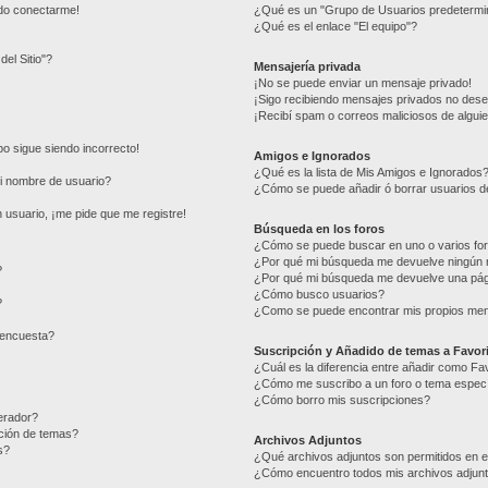
edo conectarme!
¿Qué es un "Grupo de Usuarios predetermi
¿Qué es el enlace "El equipo"?
del Sitio"?
Mensajería privada
¡No se puede enviar un mensaje privado!
¡Sigo recibiendo mensajes privados no des
¡Recibí spam o correos maliciosos de alguie
mpo sigue siendo incorrecto!
Amigos e Ignorados
¿Qué es la lista de Mis Amigos e Ignorados
i nombre de usuario?
¿Cómo se puede añadir ó borrar usuarios de
 usuario, ¡me pide que me registre!
Búsqueda en los foros
¿Cómo se puede buscar en uno o varios fo
¿Por qué mi búsqueda me devuelve ningún 
?
¿Por qué mi búsqueda me devuelve una pág
¿Cómo busco usuarios?
?
¿Como se puede encontrar mis propios me
 encuesta?
Suscripción y Añadido de temas a Favor
¿Cuál es la diferencia entre añadir como Fa
¿Cómo me suscribo a un foro o tema especí
¿Cómo borro mis suscripciones?
erador?
ación de temas?
Archivos Adjuntos
s?
¿Qué archivos adjuntos son permitidos en e
¿Cómo encuentro todos mis archivos adjun