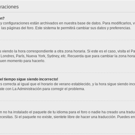
uraciones
ón?
s y configuraciones están archivados en nuestra base de datos. Para modificarlos, vi
 las páginas del foro. Este sistema te permitirá cambiar sus datos y preferencias.
 viendo la hora correspondiente a otra zona horaria. Si este es el caso, visita el P
j. Londres, París, Nueva York, Sydney, etc. Recuerda que para cambiar la zona hor
n buen momento para hacerlo.
 el tiempo sigue siendo incorrecto!
s correcta al igual que el horario de verano establecido, y la hora sigue siendo i
cate con La Administración para corregir el problema.
 no ha instalado el paquete de tu idioma para el foro o nadie ha creado una tradu
cesitas. Si el paquete no existe, sientete libre de hacer una traducción. Puedes en