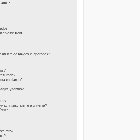
nado"?
eados!
n en este foro!
?
 mi lista de Amigos e Ignorados?
ros?
resultado?
ina en blanco?
nsajes y temas?
itos
vorito y suscribirme a un tema?
fico?
ste foro?
tos?