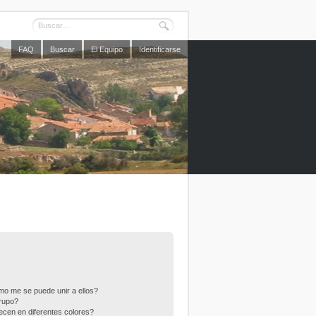
FAQ
Buscar
El Equipo
Identificarse
o me se puede unir a ellos?
rupo?
cen en diferentes colores?