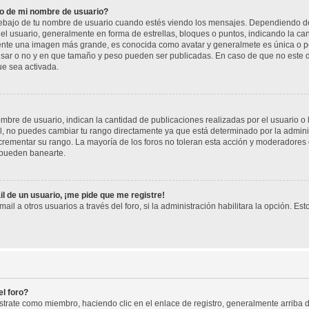
o de mi nombre de usuario?
jo de tu nombre de usuario cuando estés viendo los mensajes. Dependiendo de la p
del usuario, generalmente en forma de estrellas, bloques o puntos, indicando la ca
mente una imagen más grande, es conocida como avatar y generalmete es única o pe
sar o no y en que tamaño y peso pueden ser publicadas. En caso de que no este di
ue sea activada.
re de usuario, indican la cantidad de publicaciones realizadas por el usuario o la
, no puedes cambiar tu rango directamente ya que está determinado por la adminis
rementar su rango. La mayoría de los foros no toleran esta acción y moderadores
 pueden banearte.
l de un usuario, ¡me pide que me registre!
il a otros usuarios a través del foro, si la administración habilitara la opción. Est
l foro?
istrate como miembro, haciendo clic en el enlace de registro, generalmente arrib