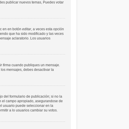
uedes publicar nuevos temas, Puedes votar
ic en en botón
editar
, a veces esta opción
ciendo que ha sido modificado y las veces
ensaje aclaratorio. Los usuarios
r firma
cuando publiques un mensaje.
n los mensajes, debes desactivar la
 del formulario de publicación; si no la
s en el campo apropiado, asegurandose de
l usuario puede seleccionar en la
ermitir a lo usuarios cambiar su votos.