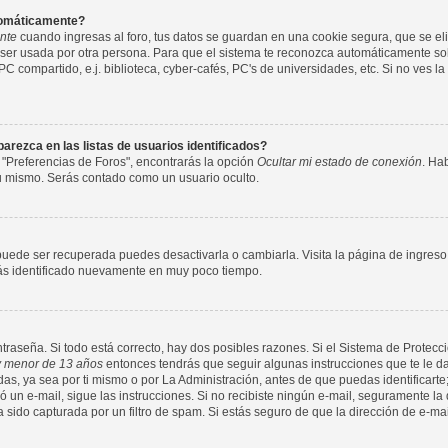
utomáticamente?
nte
cuando ingresas al foro, tus datos se guardan en una cookie segura, que se elim
ser usada por otra persona. Para que el sistema te reconozca automáticamente solo
compartido, e.j. biblioteca, cyber-cafés, PC's de universidades, etc. Si no ves la c
rezca en las listas de usuarios identificados?
 "Preferencias de Foros", encontrarás la opción
Ocultar mi estado de conexión
. Ha
tu mismo. Serás contado como un usuario oculto.
puede ser recuperada puedes desactivarla o cambiarla. Visita la página de ingreso 
arás identificado nuevamente en muy poco tiempo.
ntraseña. Si todo está correcto, hay dos posibles razones. Si el Sistema de Protecci
 menor de 13 años
entonces tendrás que seguir algunas instrucciones que te le da
s, ya sea por ti mismo o por La Administración, antes de que puedas identificarte;
nvió un e-mail, sigue las instrucciones. Si no recibiste ningún e-mail, seguramente l
a sido capturada por un filtro de spam. Si estás seguro de que la dirección de e-ma