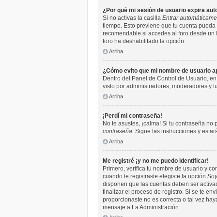
¿Por qué mi sesión de usuario expira a
Si no activas la casilla
Entrar automáticame
tiempo. Esto previene que tu cuenta pueda 
recomendable si accedes al foro desde un PC 
foro ha deshabilitado la opción.
Arriba
¿Cómo evito que mi nombre de usuario apa
Dentro del Panel de Control de Usuario, en
visto por administradores, moderadores y 
Arriba
¡Perdí mi contraseña!
No te asustes, ¡calma! Si tu contraseña no 
contraseña
. Sigue las instrucciones y est
Arriba
Me registré ¡y no me puedo identificar!
Primero, verifica tu nombre de usuario y co
cuando te registraste elegiste la opción
Soy
disponen que las cuentas deben ser activada
finalizar el proceso de registro. Si se te e
proporcionaste no es correcta o tal vez hay
mensaje a La Administración.