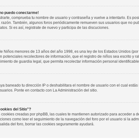
 no puedo conectarme!
istrarte, comprueba tu nombre de usuario y contraseña y vuelve a intentarlo. Es pos
a razón. También, algunos foros periódicamente remueven sus usuarios que no pub
tos. Si es así, registrate de nuevo y participa de las discuciones.
de Niños menores de 13 años del año 1998, es una ley de los Estados Unidos (por
 son potenciales recolectores de información, que el registro de niños sea escrito y r
miento de guardia legal, que permita recolectar información personal identificab
aya baneado tu dirección IP o deshabilitara el nombre de usuario con el cual estás
suarios. Ponte en contacto con La Administración del sitio.
ookies del Sitio"?
las cookies creadas por phpBB, las cuales te mantienen autorizado para acceder a d
iones como leer el seguimiento de la navegación del foro por el usuario si la admin
salida del foro, borrar las cookies seguramente ayudará.