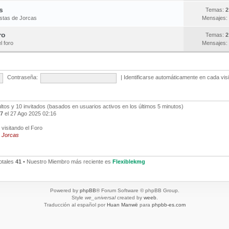
s
Temas:
2
estas de Jorcas
Mensajes:
ro
Temas:
2
l foro
Mensajes:
Contraseña:
|
Identificarse automáticamente en cada vis
ultos y 10 invitados (basados en usuarios activos en los últimos 5 minutos)
7
el 27 Ago 2025 02:16
visitando el Foro
,
Jorcas
otales
41
• Nuestro Miembro más reciente es
Flexiblekmg
Powered by
phpBB
® Forum Software © phpBB Group.
Style
we_universal
created by
weeb
.
Traducción al español por
Huan Manwë
para
phpbb-es.com