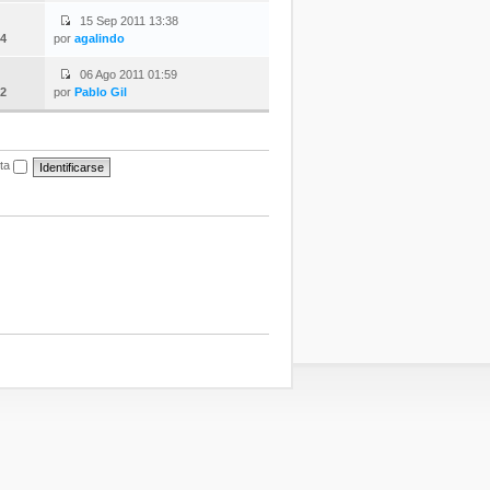
15 Sep 2011 13:38
4
por
agalindo
06 Ago 2011 01:59
2
por
Pablo Gil
ita