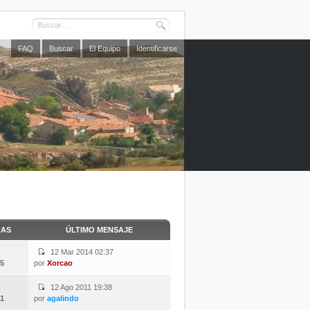
FAQ
Buscar
El Equipo
Identificarse
CAS
ÚLTIMO MENSAJE
12 Mar 2014 02:37
5
por
Xorcao
12 Ago 2011 19:38
1
por
agalindo