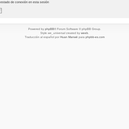
 estado de conexión en esta sesión
Powered by
phpBB
® Forum Software © phpBB Group.
Style
we_universal
created by
weeb
.
Traducción al español por
Huan Manwë
para
phpbb-es.com