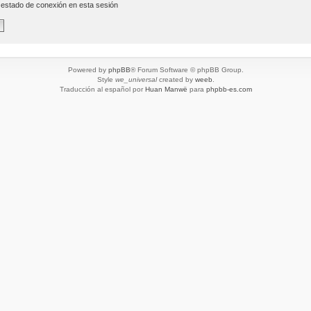
 estado de conexión en esta sesión
Powered by
phpBB
® Forum Software © phpBB Group.
Style
we_universal
created by
weeb
.
Traducción al español por
Huan Manwë
para
phpbb-es.com