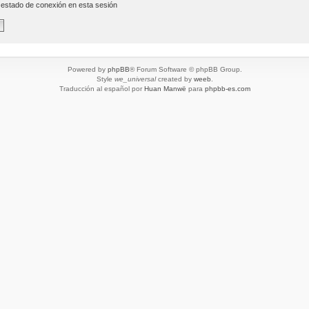
 estado de conexión en esta sesión
Powered by
phpBB
® Forum Software © phpBB Group.
Style
we_universal
created by
weeb
.
Traducción al español por
Huan Manwë
para
phpbb-es.com