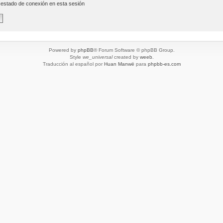
 estado de conexión en esta sesión
Powered by
phpBB
® Forum Software © phpBB Group.
Style
we_universal
created by
weeb
.
Traducción al español por
Huan Manwë
para
phpbb-es.com