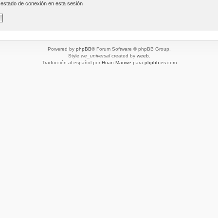
 estado de conexión en esta sesión
Powered by
phpBB
® Forum Software © phpBB Group.
Style
we_universal
created by
weeb
.
Traducción al español por
Huan Manwë
para
phpbb-es.com