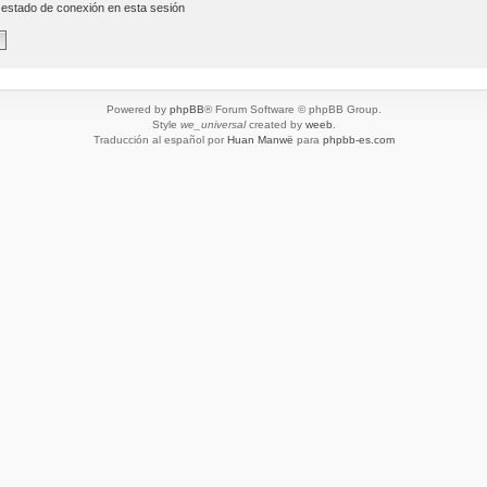
 estado de conexión en esta sesión
Powered by
phpBB
® Forum Software © phpBB Group.
Style
we_universal
created by
weeb
.
Traducción al español por
Huan Manwë
para
phpbb-es.com