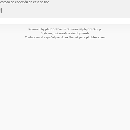
 estado de conexión en esta sesión
Powered by
phpBB
® Forum Software © phpBB Group.
Style
we_universal
created by
weeb
.
Traducción al español por
Huan Manwë
para
phpbb-es.com