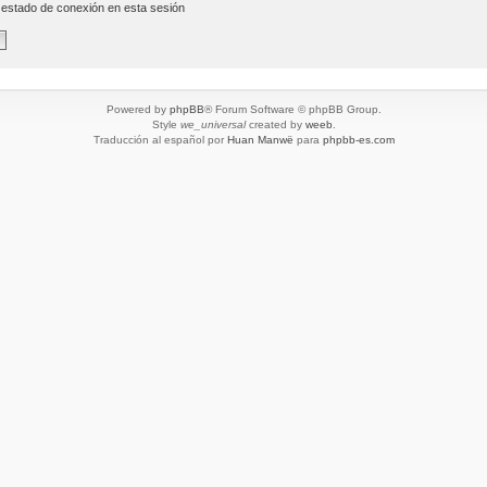
 estado de conexión en esta sesión
Powered by
phpBB
® Forum Software © phpBB Group.
Style
we_universal
created by
weeb
.
Traducción al español por
Huan Manwë
para
phpbb-es.com