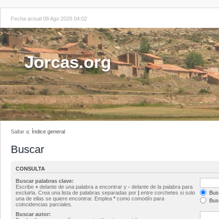
Fecha actual 08 Ago 2026 04:02
Jorcas.org
Saltar a:
Índice general
Buscar
CONSULTA
Buscar palabras clave:
Escribe
+
delante de una palabra a encontrar y
-
delante de la palabra para
excluirla. Crea una lista de palabras separadas por
|
entre corchetes si solo
Busc
una de ellas se quiere encontrar. Emplea
*
como comodín para
Busc
coincidencias parciales.
Buscar autor: