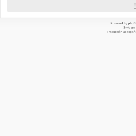
Powered by
phpB
Style
we_
Traducción al españ