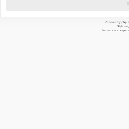
Powered by
phpB
Style
we_
Traducción al españ