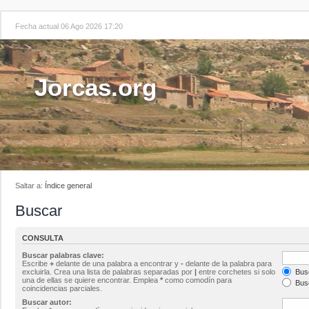
Fecha actual 06 Ago 2026 17:20
Jorcas.org
Saltar a:
Índice general
Buscar
CONSULTA
Buscar palabras clave:
Escribe
+
delante de una palabra a encontrar y
-
delante de la palabra para
excluirla. Crea una lista de palabras separadas por
|
entre corchetes si solo
Busc
una de ellas se quiere encontrar. Emplea
*
como comodín para
Busc
coincidencias parciales.
Buscar autor: