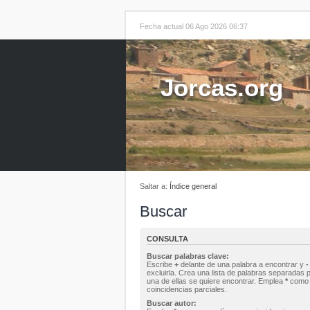
Fecha actual 06 Ago 2026 06:37
Jorcas.org
Saltar a:
Índice general
Buscar
CONSULTA
Buscar palabras clave:
Escribe
+
delante de una palabra a encontrar y
-
excluirla. Crea una lista de palabras separadas 
una de ellas se quiere encontrar. Emplea
*
como 
coincidencias parciales.
Buscar autor: