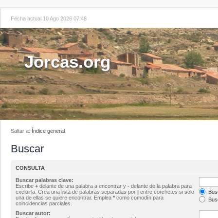
Fecha actual 10 Ago 2026 07:48
Jorcas.org
Saltar a:
Índice general
Buscar
CONSULTA
Buscar palabras clave:
Escribe
+
delante de una palabra a encontrar y
-
delante de la palabra para
excluirla. Crea una lista de palabras separadas por
|
entre corchetes si solo
Busc
una de ellas se quiere encontrar. Emplea
*
como comodín para
Busc
coincidencias parciales.
Buscar autor: