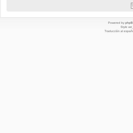
Powered by
phpB
Style
we_
Traducción al españ