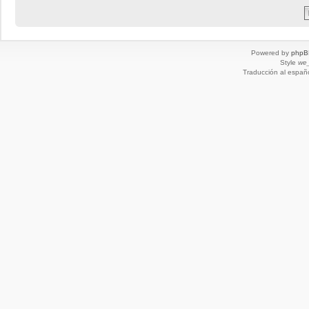
Powered by
phpB
Style
we_
Traducción al españ