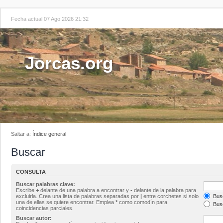
Fecha actual 07 Ago 2026 21:32
Jorcas.org
Saltar a:
Índice general
Buscar
CONSULTA
Buscar palabras clave:
Escribe
+
delante de una palabra a encontrar y
-
delante de la palabra para
excluirla. Crea una lista de palabras separadas por
|
entre corchetes si solo
Busc
una de ellas se quiere encontrar. Emplea
*
como comodín para
Busc
coincidencias parciales.
Buscar autor: