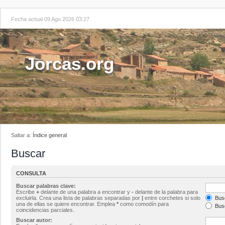
Fecha actual 09 Ago 2026 03:27
Jorcas.org
Saltar a:
Índice general
Buscar
CONSULTA
Buscar palabras clave:
Escribe
+
delante de una palabra a encontrar y
-
delante de la palabra para
excluirla. Crea una lista de palabras separadas por
|
entre corchetes si solo
Busc
una de ellas se quiere encontrar. Emplea
*
como comodín para
Busc
coincidencias parciales.
Buscar autor: