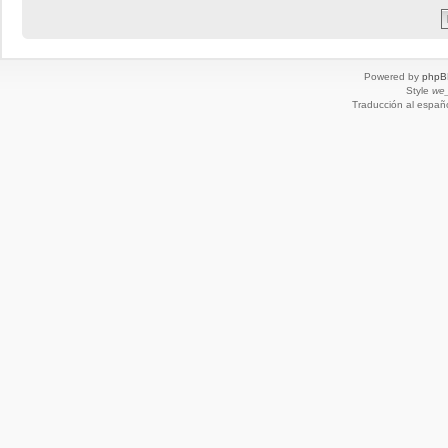
Powered by
phpB
Style
we_
Traducción al españ