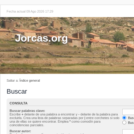
Fecha actual 09 Ago 2026 17:29
Jorcas.org
Saltar a:
Índice general
Buscar
CONSULTA
Buscar palabras clave:
Escribe
+
delante de una palabra a encontrar y
-
delante de la palabra para
excluirla. Crea una lista de palabras separadas por
|
entre corchetes si solo
Busc
una de ellas se quiere encontrar. Emplea
*
como comodín para
Busc
coincidencias parciales.
Buscar autor: