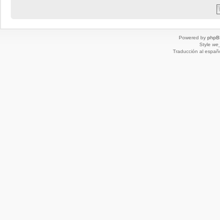
Powered by
phpB
Style
we_
Traducción al españ