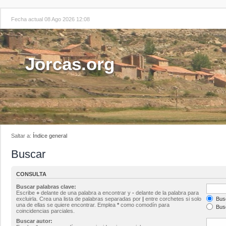
Fecha actual 08 Ago 2026 12:08
Jorcas.org
Saltar a:
Índice general
Buscar
CONSULTA
Buscar palabras clave:
Escribe
+
delante de una palabra a encontrar y
-
delante de la palabra para
excluirla. Crea una lista de palabras separadas por
|
entre corchetes si solo
Busc
una de ellas se quiere encontrar. Emplea
*
como comodín para
Busc
coincidencias parciales.
Buscar autor: