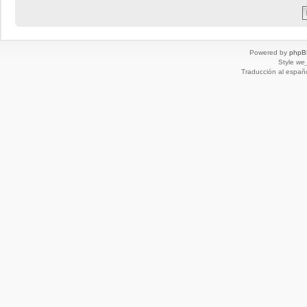
Powered by
phpB
Style
we_
Traducción al españ