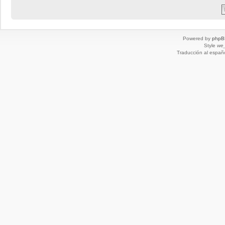
Powered by
phpB
Style
we_
Traducción al españ