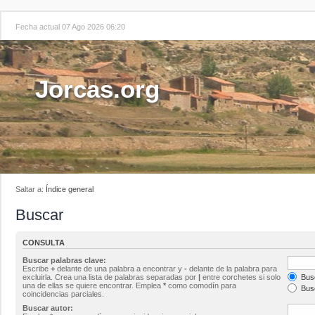
Fecha actual 07 Ago 2026 06:20
Jorcas.org
Saltar a:
Índice general
Buscar
CONSULTA
Buscar palabras clave:
Escribe
+
delante de una palabra a encontrar y
-
delante de la palabra para
excluirla. Crea una lista de palabras separadas por
|
entre corchetes si solo
Busc
una de ellas se quiere encontrar. Emplea
*
como comodín para
Busc
coincidencias parciales.
Buscar autor: