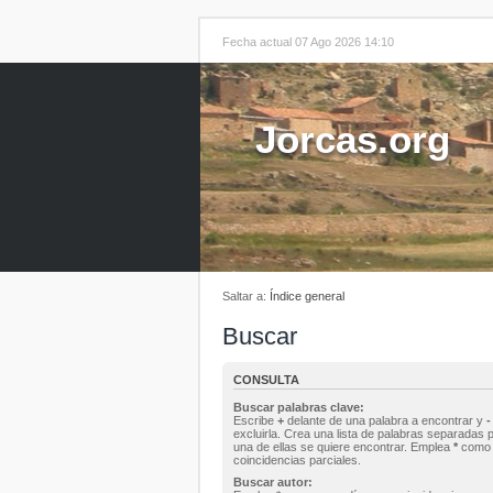
Fecha actual 07 Ago 2026 14:10
Jorcas.org
Saltar a:
Índice general
Buscar
CONSULTA
Buscar palabras clave:
Escribe
+
delante de una palabra a encontrar y
-
excluirla. Crea una lista de palabras separadas 
una de ellas se quiere encontrar. Emplea
*
como 
coincidencias parciales.
Buscar autor: