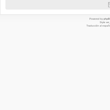
Powered by
phpB
Style
we_
Traducción al españ