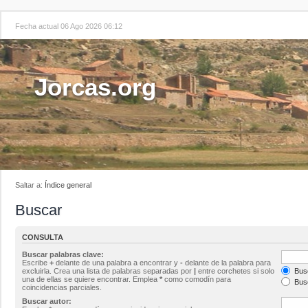
Fecha actual 06 Ago 2026 06:12
Jorcas.org
Saltar a:
Índice general
Buscar
CONSULTA
Buscar palabras clave:
Escribe
+
delante de una palabra a encontrar y
-
delante de la palabra para
excluirla. Crea una lista de palabras separadas por
|
entre corchetes si solo
Busc
una de ellas se quiere encontrar. Emplea
*
como comodín para
Busc
coincidencias parciales.
Buscar autor: