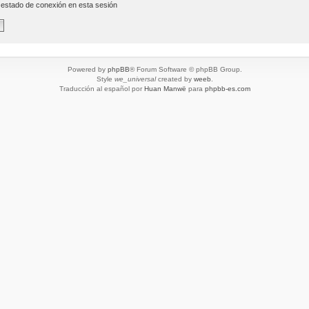
 estado de conexión en esta sesión
Powered by
phpBB
® Forum Software © phpBB Group.
Style
we_universal
created by
weeb
.
Traducción al español por
Huan Manwë
para
phpbb-es.com