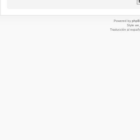
Powered by
phpB
Style
we_
Traducción al españ