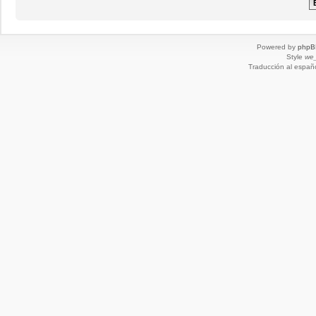
Powered by
phpB
Style
we_
Traducción al españ