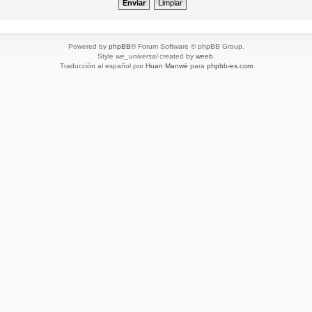
Powered by
phpBB
® Forum Software © phpBB Group.
Style
we_universal
created by
weeb
.
Traducción al español por
Huan Manwë
para
phpbb-es.com