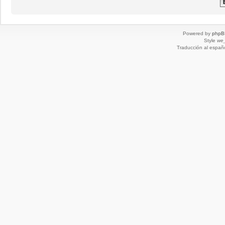
Powered by
phpB
Style
we_
Traducción al españ