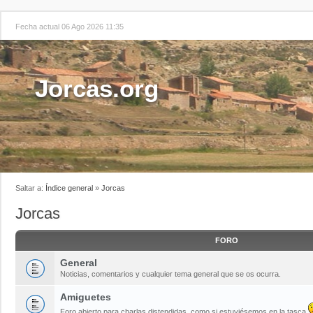
Fecha actual 06 Ago 2026 11:35
Jorcas.org
Saltar a:
Índice general
»
Jorcas
Jorcas
FORO
General
Noticias, comentarios y cualquier tema general que se os ocurra.
Amiguetes
Foro abierto para charlas distendidas, como si estuviésemos en la tasca