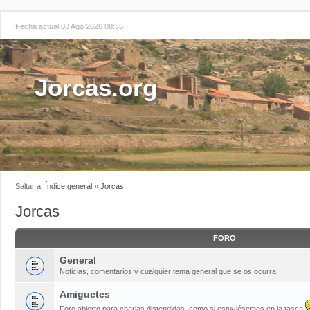
Fecha actual 08 Ago 2026 08:55
Jorcas.org
Saltar a:
Índice general
»
Jorcas
Jorcas
FORO
General
Noticias, comentarios y cualquier tema general que se os ocurra.
Amiguetes
Foro abierto para charlas distendidas, como si estuviésemos en la tasca