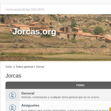
Fecha actual 08 Ago 2026 00:54
Jorcas.org
Saltar a:
Índice general
»
Jorcas
Jorcas
FORO
General
Noticias, comentarios y cualquier tema general que se os ocurra.
Amiguetes
Foro abierto para charlas distendidas, como si estuviésemos en la tasca