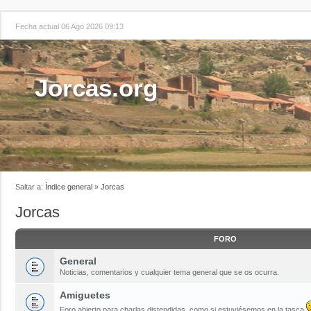
Fecha actual 06 Ago 2026 09:13
Jorcas.org
Saltar a:
Índice general
»
Jorcas
Jorcas
FORO
General
Noticias, comentarios y cualquier tema general que se os ocurra.
Amiguetes
Foro abierto para charlas distendidas, como si estuviésemos en la tasca