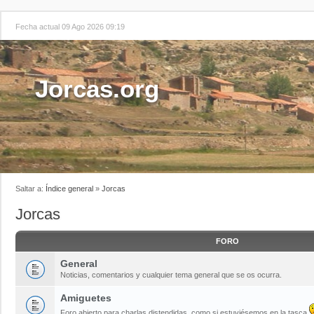
Fecha actual 09 Ago 2026 09:19
Jorcas.org
Saltar a:
Índice general
»
Jorcas
Jorcas
FORO
General
Noticias, comentarios y cualquier tema general que se os ocurra.
Amiguetes
Foro abierto para charlas distendidas, como si estuviésemos en la tasca