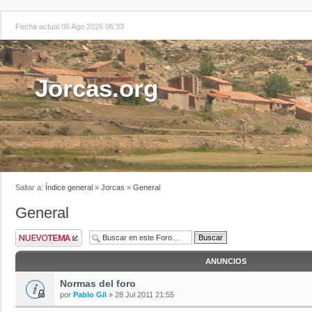
Fecha actual 06 Ago 2026 06:33
Jorcas.org
Saltar a:
Índice general
»
Jorcas
»
General
General
ANUNCIOS
Normas del foro
por
Pablo Gil
» 28 Jul 2011 21:55