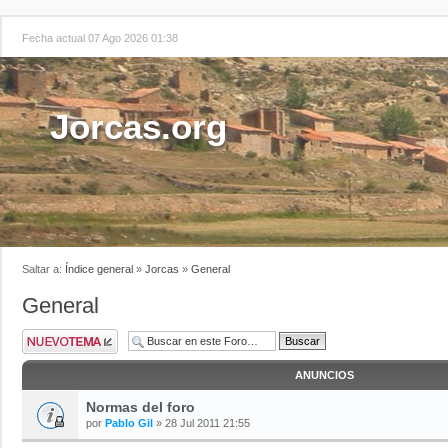
Fecha actual 07 Ago 2026 01:38
Jorcas.org
Saltar a:
Índice general
»
Jorcas
»
General
General
ANUNCIOS
Normas del foro
por
Pablo Gil
» 28 Jul 2011 21:55