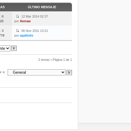
CAS
ÚLTIMO MENSAJE
:
0
12 Mar 2014 02:37
25
por
Xorcao
:
3
06 Nov 2011 13:21
778
por
agalindo
2 temas • Página
1
de
1
ar a: