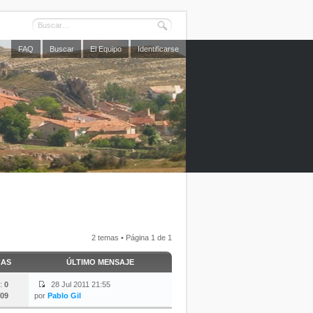
FAQ
Buscar
El Equipo
Identificarse
2 temas • Página
1
de
1
CAS
ÚLTIMO MENSAJE
:
0
28 Jul 2011 21:55
09
por
Pablo Gil