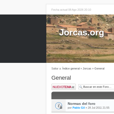
Fecha actual 08 Ago 2026 20:10
Jorcas.org
Saltar a:
Índice general
»
Jorcas
»
General
General
Normas del foro
por
Pablo Gil
» 28 Jul 2011 21:55