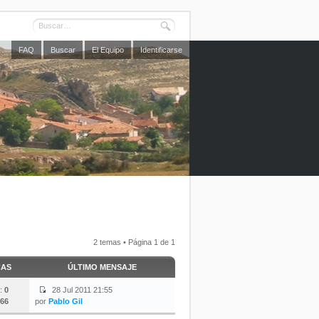
FAQ
Buscar
El Equipo
Identificarse
2 temas • Página
1
de
1
CAS
ÚLTIMO MENSAJE
:
0
28 Jul 2011 21:55
66
por
Pablo Gil