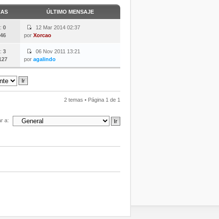
CAS
ÚLTIMO MENSAJE
:
0
12 Mar 2014 02:37
46
por
Xorcao
:
3
06 Nov 2011 13:21
127
por
agalindo
2 temas • Página
1
de
1
ar a: