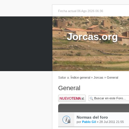
Fecha actual 06 Ago 2026 06:36
Jorcas.org
Saltar a:
Índice general
»
Jorcas
»
General
General
Normas del foro
por
Pablo Gil
» 28 Jul 2011 21:55