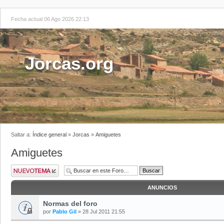
Fecha actual 06 Ago 2026 22:13
Jorcas.org
Saltar a:
Índice general
»
Jorcas
»
Amiguetes
Amiguetes
ANUNCIOS
Normas del foro
por
Pablo Gil
» 28 Jul 2011 21:55