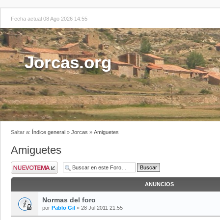
Fecha actual 08 Ago 2026 14:55
Jorcas.org
Saltar a:
Índice general
»
Jorcas
»
Amiguetes
Amiguetes
ANUNCIOS
Normas del foro
por
Pablo Gil
» 28 Jul 2011 21:55