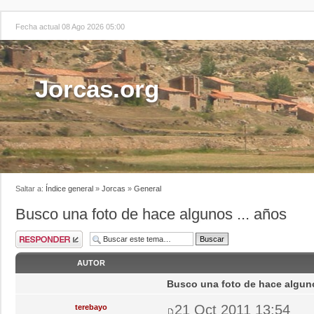
Fecha actual 08 Ago 2026 05:00
Jorcas.org
Saltar a:
Índice general
»
Jorcas
»
General
Busco una foto de hace algunos ... años
AUTOR
Busco una foto de hace alguno
21 Oct 2011 13:54
terebayo