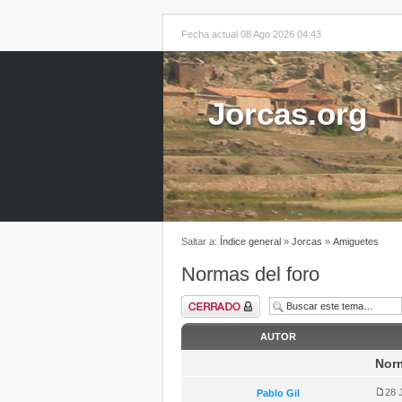
Fecha actual 08 Ago 2026 04:43
Jorcas.org
Saltar a:
Índice general
»
Jorcas
»
Amiguetes
Normas del foro
AUTOR
Norm
28 
Pablo Gil