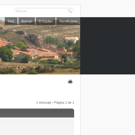
FAQ
Buscar
El Equipo
Identificarse
1 mensaje • Página
1
de
1