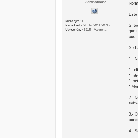
Administrador
Norm
Este
Mensajes:
4
Si t
Registrado:
28 Jul 2011 20:35
Ubicación:
46115 - Valencia
que n
post
Se l
1.- N
* Fal
* Int
* Inc
* Me
2.- N
softw
3.- Q
cons
4.- S