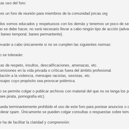
as uso del foro:
 es un foro de reunión para miembros de la comunidad jorcas.org
odos somos educados y respetuosos con los demás y tenemos un poco de sen
o se debe hacer, no será necesario llevar a cabo ningún tipo de acción (adver
, baneo temporal, baneo permantente).
levarán a cabo únicamente si no se cumplen las siguientes normas:
o se tolerarán:
tas de respeto, insultos, descalificaciones, amenazas, etc.
romisiones en la vida privada o críticas fuera del ámbito profesional.
itación a la violencia, mensajes racistas, sexistas, etc.
nsajes cuyo propósito sea provocar polémica.
o se permite colgar o publicar archivos con material del que no se tenga los
are pirata, pornografia etc).
ueda terminantemente prohibido el uso de este foro para postear anuncios o 
iderar spam. Únicamente se pueden colgar consultas o respuestas sobre tema
e ha de facilitar la claridad y comprensión: