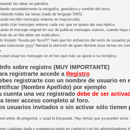
arando las ideas en párrafos.
dando razonablemente la ortografía, gramática y sentido del texto.
ribiendo todas las letras (nada de lenguaje SMS)
itando escribir mensajes enteros en mayúsculas.
tando citar mensajes enteros cada vez que se quiera dar una réplica.
tando el mensaje original en vez de publicar mensajes nuevos, cuando haya qu
título de un hilo debe ser explicativo.
lo titulado “Ayuda por favor!!!” hará que los esfuerzos del resto de usuarios 
ara solucionar yyyy” llamará la atención de quien domine esos temas en concr
o
curad situar los mensajes en el foro que más se ajuste a su temática.
- Info sobre registro (MUY IMPORTANTE)
ara registrarte accede a
Registro
ebes registrarte con un nombre de usuario en e
ntificar (Nombre Apellido) por ejemplo
u cuenta una vez registrado
debe de ser activa
a tener acceso completo al foro.
os usuarios invitados o sin activar sólo tienen
Leed antes de preguntar, y usad la búsqueda. Hay temas que ya pueden estar e
enes cualquier duda o sugerencia ponte en contacto con los administradores de