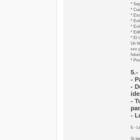
* Sep
* Cui
* Esc
* Ev
* Evi
* Edi
* El 
Un hi
xxx p
futur
* Pro
5.
- P
- D
ide
- T
par
- L
6.- 
Si ti