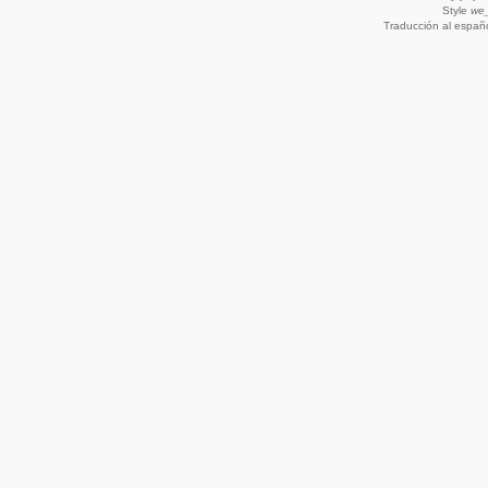
Style
we_
Traducción al españ