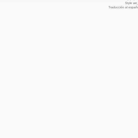
Style
we_
Traducción al españ