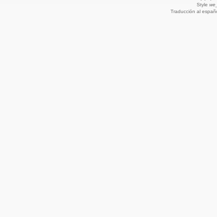
Style
we_
Traducción al españ