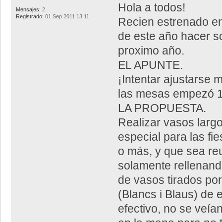
Hola a todos!
Mensajes:
2
Registrado:
01 Sep 2011 13:11
Recien estrenado en e
de este año hacer s
proximo año.
EL APUNTE.
¡Intentar ajustarse 
las mesas empezó 1
LA PROPUESTA.
Realizar vasos largo
especial para las fi
o más, y que sea reu
solamente rellenand
de vasos tirados por
(Blancs i Blaus) de 
efectivo, no se veía