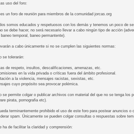
as uso del foro:
 es un foro de reunión para miembros de la comunidad jorcas.org
odos somos educados y respetuosos con los demás y tenemos un poco de sen
o se debe hacer, no será necesario llevar a cabo ningún tipo de acción (adver
, baneo temporal, baneo permantente).
levarán a cabo únicamente si no se cumplen las siguientes normas:
o se tolerarán:
tas de respeto, insultos, descalificaciones, amenazas, etc.
romisiones en la vida privada o críticas fuera del ámbito profesional.
itación a la violencia, mensajes racistas, sexistas, etc.
nsajes cuyo propósito sea provocar polémica.
o se permite colgar o publicar archivos con material del que no se tenga los
are pirata, pornografia etc).
ueda terminantemente prohibido el uso de este foro para postear anuncios o 
iderar spam. Únicamente se pueden colgar consultas o respuestas sobre tema
e ha de facilitar la claridad y comprensión: