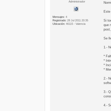
Administrador
Norm
Este
Mensajes:
4
Si t
Registrado:
28 Jul 2011 20:35
Ubicación:
46115 - Valencia
que n
post
Se l
1.- N
* Fal
* Int
* Inc
* Me
2.- N
softw
3.- Q
cons
4.- S