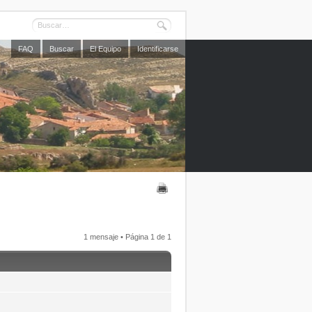
FAQ
Buscar
El Equipo
Identificarse
1 mensaje • Página
1
de
1