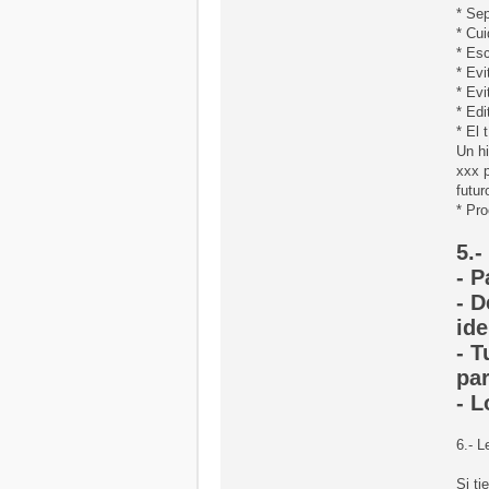
* Sep
* Cui
* Esc
* Ev
* Evi
* Edi
* El 
Un hi
xxx p
futur
* Pro
5.
- P
- D
ide
- T
par
- L
6.- 
Si ti