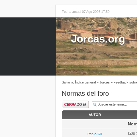
Fecha actual 07 Ago 2026 17:59
Jorcas.org
Saltar a:
Índice general
»
Jorcas
»
Feedback sobre
Normas del foro
AUTOR
Norm
28 
Pablo Gil