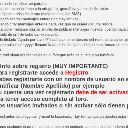
arando las ideas en párrafos.
dando razonablemente la ortografía, gramática y sentido del texto.
ribiendo todas las letras (nada de lenguaje SMS)
itando escribir mensajes enteros en mayúsculas.
tando citar mensajes enteros cada vez que se quiera dar una réplica.
tando el mensaje original en vez de publicar mensajes nuevos, cuando haya qu
título de un hilo debe ser explicativo.
lo titulado “Ayuda por favor!!!” hará que los esfuerzos del resto de usuarios 
ara solucionar yyyy” llamará la atención de quien domine esos temas en concr
o
curad situar los mensajes en el foro que más se ajuste a su temática.
- Info sobre registro (MUY IMPORTANTE)
ara registrarte accede a
Registro
ebes registrarte con un nombre de usuario en e
ntificar (Nombre Apellido) por ejemplo
u cuenta una vez registrado
debe de ser activa
a tener acceso completo al foro.
os usuarios invitados o sin activar sólo tienen
Leed antes de preguntar, y usad la búsqueda. Hay temas que ya pueden estar e
enes cualquier duda o sugerencia ponte en contacto con los administradores de