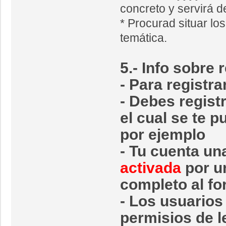
concreto y servirá de
* Procurad situar lo
temática.
5.- Info sobr
- Para registr
- Debes regist
el cual se te p
por ejemplo
- Tu cuenta un
activada
por u
completo al fo
- Los usuarios 
permisios de l