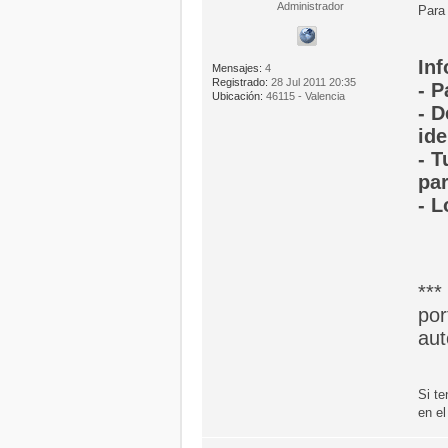
Administrador
Para 
In
Mensajes:
4
Registrado:
28 Jul 2011 20:35
- P
Ubicación:
46115 - Valencia
- D
ide
- T
par
- L
***
por
aut
Si t
en el