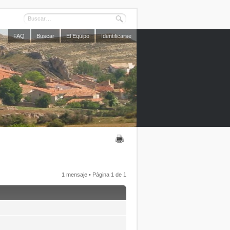
FAQ
Buscar
El Equipo
Identificarse
1 mensaje • Página
1
de
1