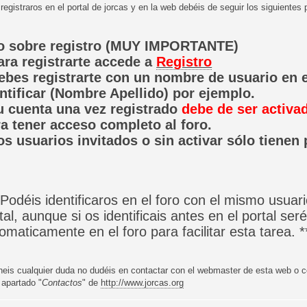
registraros en el portal de jorcas y en la web debéis de seguir los siguientes
fo sobre registro (MUY IMPORTANTE)
ara registrarte accede a
Registro
ebes registrarte con un nombre de usuario en e
ntificar (Nombre Apellido) por ejemplo.
u cuenta una vez registrado
debe de ser activa
a tener acceso completo al foro.
os usuarios invitados o sin activar sólo tienen
 Podéis identificaros en el foro con el mismo usuar
tal, aunque si os identificais antes en el portal ser
omaticamente en el foro para facilitar esta tarea. *
eneis cualquier duda no dudéis en contactar con el webmaster de esta web o 
 apartado "
Contactos
" de
http://www.jorcas.org