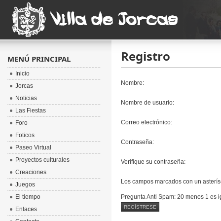
Registro
MENÚ PRINCIPAL
Inicio
Nombre:
Jorcas
Noticias
Nombre de usuario:
Las Fiestas
Correo electrónico:
Foro
Foticos
Contraseña:
Paseo Virtual
Proyectos culturales
Verifique su contraseña:
Creaciones
Los campos marcados con un asterísco
Juegos
El tiempo
Pregunta Anti Spam: 20 menos 1 es i
REGÍSTRESE
Enlaces