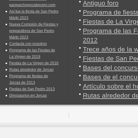
Antiguo foro
parquechopocabecero.com
Programa de fiest
Así fue la fiesta de San Pedro
Mártir 2023
Fiestas de La Vir
Nueva Comisión de Fiestas y
Programa de las Fi
preparativos de San Pedro
Mártir 2023
2012
Contacta con nosotros
Trece años de la 
Programa de las Fiestas de
La Virgen de 2019
Fiestas de San Pe
Fiestas de La Virgen de 2016
Bases del concurso
Rutas alrededor de Jorcas
Bases de el concu
Programa de fiestas de
Jorcas de 2013
Artículo sobre el
Fiestas de San Pedro 2013
Rutas alrededor d
Dinosaurios en Jorcas