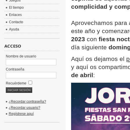
Juegos
complicidad y com
El tiempo
Enlaces
Aprovechamos para a
Contacto
Ayuda
este año y comenzar
2023
con
fiesta noc
ACCESO
día siguiente
doming
Nombre de usuario
Aquí os dejamos el
p
y aquí os compartimos
Contraseña
de abril
:
Recuérdeme
¿Recordar contraseña?
¿Recordar usuario?
Regístrese aquí