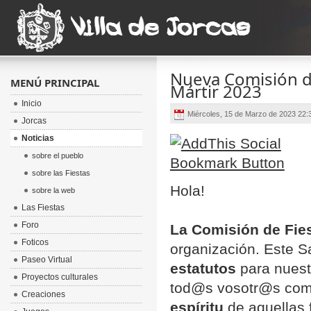
Nueva Comisión de
MENÚ PRINCIPAL
Mártir 2023
Inicio
Miércoles, 15 de Marzo de 2023 22
Jorcas
Noticias
sobre el pueblo
sobre las Fiestas
Hola!
sobre la web
Las Fiestas
Foro
La Comisión de Fie
Foticos
organización. Este 
Paseo Virtual
estatutos
para nuest
Proyectos culturales
tod@s vosotr@s com
Creaciones
espíritu
de aquellas f