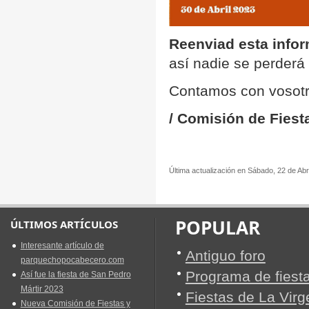
Reenviad esta info
así nadie se perderá l
Contamos con vosotr
/ Comisión de Fiest
Última actualización en Sábado, 22 de Abr
POPULAR
ÚLTIMOS ARTÍCULOS
Interesante artículo de
Antiguo foro
parquechopocabecero.com
Programa de fiest
Así fue la fiesta de San Pedro
Mártir 2023
Fiestas de La Vir
Nueva Comisión de Fiestas y